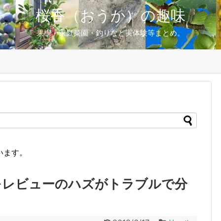
桜香（おうか）の趣味
果樹・家庭菜園・釣りなど実体験等まとめ。
います。
00をレビューのハズがトラブルで分