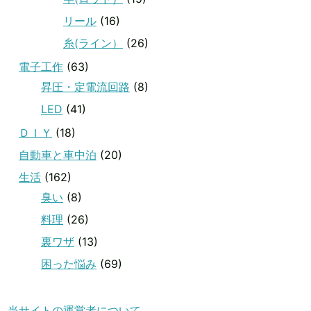
リール
(16)
糸(ライン）
(26)
電子工作
(63)
昇圧・定電流回路
(8)
LED
(41)
ＤＩＹ
(18)
自動車と車中泊
(20)
生活
(162)
臭い
(8)
料理
(26)
裏ワザ
(13)
困った悩み
(69)
当サイトの運営者について