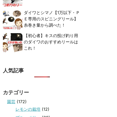
ダイワとシマノ【1万以下・Ｐ
Ｅ専用のスピニングリール】
糸巻き量から調べた！
【初心者】キスの投げ釣り用
のダイワのおすすめリールは
これ！
人気記事
カテゴリー
園芸
(172)
レモンの栽培
(12)