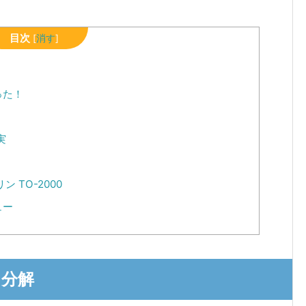
目次
[
消す
]
った！
実
 TO-2000
ュー
を分解