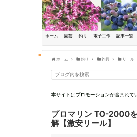
ホーム
園芸
釣り
電子工作
記事一覧
ホーム
釣り
釣具
リール
本サイトはプロモーションが含まれて
プロマリン TO-20
解【激安リール】