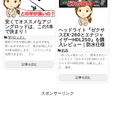
安くてオススメなアジ
ングロッドは、この1本
ヘッドライト『ゼクサ
で決まり！
スZX-260とエナジャ
竿(ロッド）
イザーHDL250』を購
初めての方や初心者にもおすすめな、
入レビュー｜防水仕様
安いおすすめロッド、私のお気に入り
釣具
の1本を紹介します。（メバリングも
代用できます）。 アジ
「めっちゃ良かった！」 防水されたヘ
ッドライト『ゼクサスZX-260とエナ
ジャイザーHDL250』を購入しまし
記事を読む
た。 基本、
記事を読む
スポンサーリンク