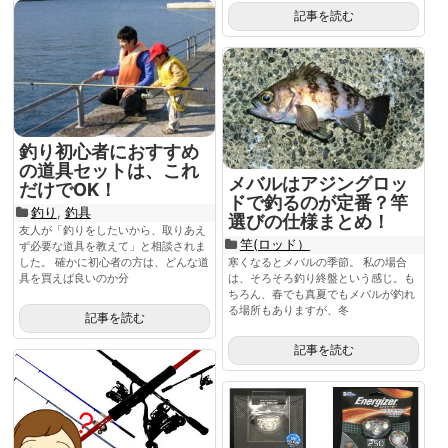
記事を読む
釣り初心者におすすめ
の道具セットは、これ
メバルはアジングロッ
だけでOK！
ドで釣るのが定番？竿
釣り
,
釣具
選びの仕様まとめ！
友人が「釣りをしたいから、取りあえ
竿(ロッド）
ず必要な道具を教えて」と相談されま
寒くなるとメバルの季節。 私の場合
した。 確かに初心者の方は、どんな道
は、そろそろ釣り終盤という感じ。も
具を買えば良いのか分
ちろん、春でも真夏でもメバルが釣れ
る場所もありますが、冬
記事を読む
記事を読む