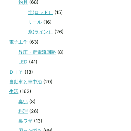
釣具
(68)
竿(ロッド）
(15)
リール
(16)
糸(ライン）
(26)
電子工作
(63)
昇圧・定電流回路
(8)
LED
(41)
ＤＩＹ
(18)
自動車と車中泊
(20)
生活
(162)
臭い
(8)
料理
(26)
裏ワザ
(13)
困った悩み
(69)