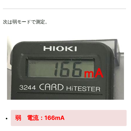
次は弱モードで測定。
弱 電流：166mA