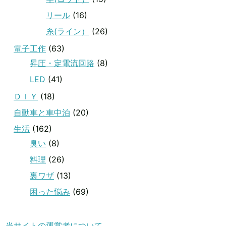
リール
(16)
糸(ライン）
(26)
電子工作
(63)
昇圧・定電流回路
(8)
LED
(41)
ＤＩＹ
(18)
自動車と車中泊
(20)
生活
(162)
臭い
(8)
料理
(26)
裏ワザ
(13)
困った悩み
(69)
当サイトの運営者について