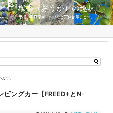
桜香（おうか）の趣味
果樹・家庭菜園・釣りなど実体験等まとめ。
います。
ピングカー【FREED+とN-