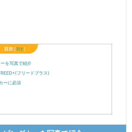
目次
[
消す
]
カーを写真で紹介
EED+(フリードプラス)
カーに必須