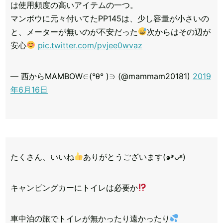
は使用頻度の高いアイテムの一つ。
マンボウに元々付いてたPP145は、少し容量が小さいの
と、メーターが無いのが不安だった
次からはその辺が
安心
pic.twitter.com/pvjee0wvaz
— 西からMAMBOW∈(°θ° )∋ (@mammam20181)
2019
年6月16日
たくさん、いいね
ありがとうございます(๑˃̵ᴗ˂̵)
キャンピングカーにトイレは必要か
車中泊の旅でトイレが無かったり遠かったり