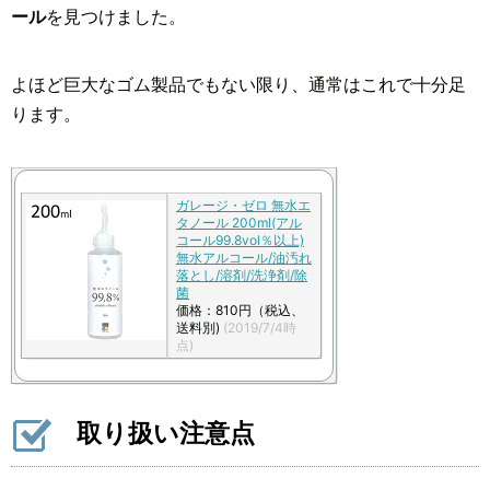
ール
を見つけました。
よほど巨大なゴム製品でもない限り、通常はこれで十分足
ります。
ガレージ・ゼロ 無水エ
タノール 200ml(アル
コール99.8vol％以上)
無水アルコール/油汚れ
落とし/溶剤/洗浄剤/除
菌
価格：810円（税込、
送料別)
(2019/7/4時
点)
取り扱い注意点