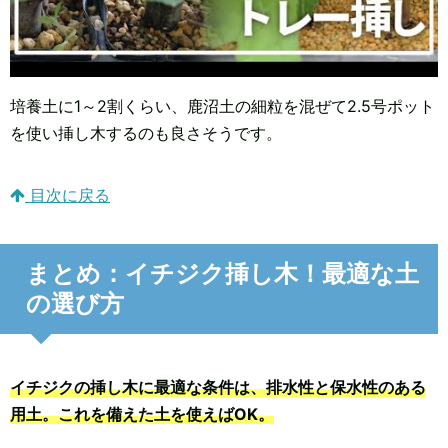
培養土に1～2割くらい、鹿沼土の細粒を混ぜて2.5号ポット
を使い挿し木するのも良さそうです。
目次に戻る
まとめ：イチジク挿し木！最適な土
の選び方
イチジクの挿し木に最適な条件は、排水性と保水性のある
用土。これを備えた土を使えばOK。