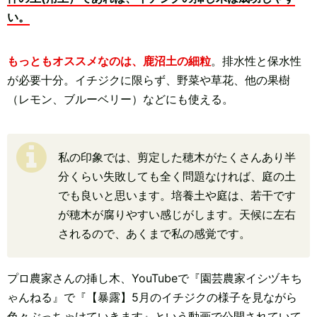
い。
もっともオススメなのは、鹿沼土の細粒
。排水性と保水性
が必要十分。イチジクに限らず、野菜や草花、他の果樹
（レモン、ブルーベリー）などにも使える。
私の印象では、剪定した穂木がたくさんあり半
分くらい失敗しても全く問題なければ、庭の土
でも良いと思います。培養土や庭は、若干です
が穂木が腐りやすい感じがします。天候に左右
されるので、あくまで私の感覚です。
プロ農家さんの挿し木、YouTubeで『園芸農家イシヅキち
ゃんねる』で『【暴露】5月のイチジクの様子を見ながら
色々ぶっちゃけていきます』という動画で公開されていて