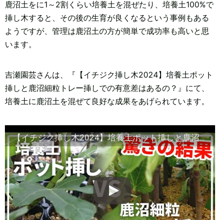
鹿沼土をに1～2割くらい培養土を混ぜたり、培養土100%で
挿し木すると、その後の生育が良くなるという事例もある
ようですが、管理は鹿沼土の方が簡単で成功率も高いと思
います。
吉瀬園芸さんは、『【イチジク挿し木2024】培養土ポット
挿しと鹿沼細粒トレー挿しでの有意差はあるの？』にて、
培養土に鹿沼土を混ぜて良好な成果をあげられています。
【イチジク挿し木2024】培養土ポット挿しと鹿沼細粒トレー挿しでの有意差はあるの？