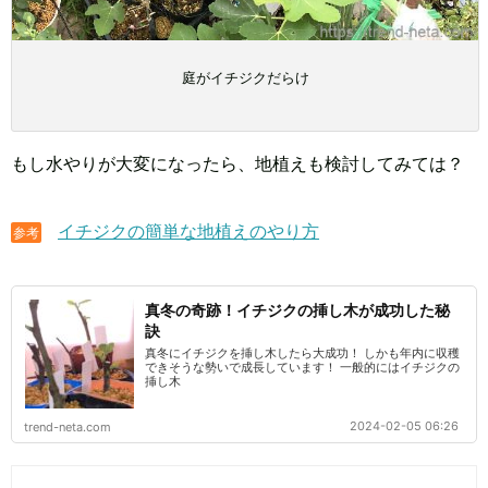
庭がイチジクだらけ
もし水やりが大変になったら、地植えも検討してみては？
イチジクの簡単な地植えのやり方
参考
真冬の奇跡！イチジクの挿し木が成功した秘
訣
真冬にイチジクを挿し木したら大成功！ しかも年内に収穫
できそうな勢いで成長しています！ 一般的にはイチジクの
挿し木
2024-02-05 06:26
trend-neta.com