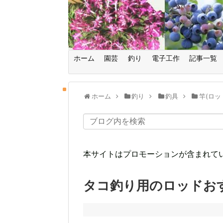
ホーム
園芸
釣り
電子工作
記事一覧
ホーム
釣り
釣具
竿(ロッ
本サイトはプロモーションが含まれて
タコ釣り用のロッドお