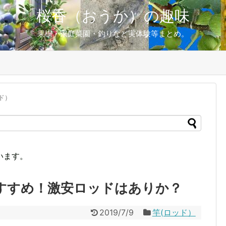
桜香（おうか）の趣味
果樹・家庭菜園・釣りなど実体験等まとめ。
ド）
います。
すすめ！激安ロッドはありか？
2019/7/9
竿(ロッド）