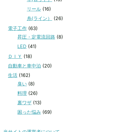
リール
(16)
糸(ライン）
(26)
電子工作
(63)
昇圧・定電流回路
(8)
LED
(41)
ＤＩＹ
(18)
自動車と車中泊
(20)
生活
(162)
臭い
(8)
料理
(26)
裏ワザ
(13)
困った悩み
(69)
当サイトの運営者について