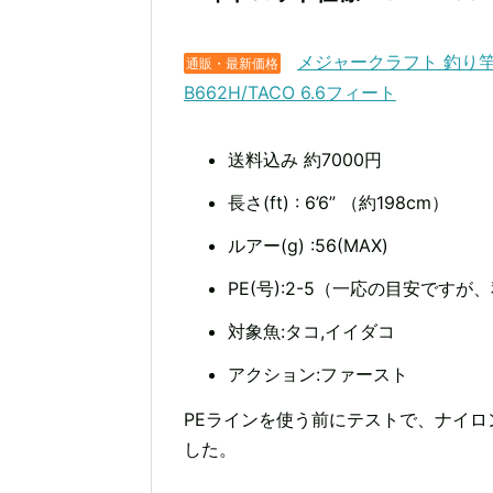
メジャークラフト 釣り竿 
通販・最新価格
B662H/TACO 6.6フィート
送料込み 約7000円
長さ(ft) : 6’6” （約198cm）
ルアー(g) :56(MAX)
PE(号):2-5（一応の目安です
対象魚:タコ,イイダコ
アクション:ファースト
PEラインを使う前にテストで、ナイロ
した。