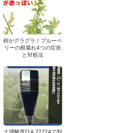
樹がグラグラ！ブルーベ
リーの根腐れ4つの症状
と対処法
土壌酸度計A 72724で判