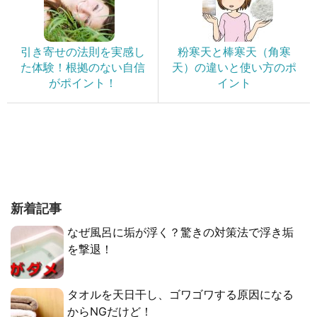
引き寄せの法則を実感し
粉寒天と棒寒天（角寒
た体験！根拠のない自信
天）の違いと使い方のポ
がポイント！
イント
新着記事
なぜ風呂に垢が浮く？驚きの対策法で浮き垢
を撃退！
タオルを天日干し、ゴワゴワする原因になる
からNGだけど！