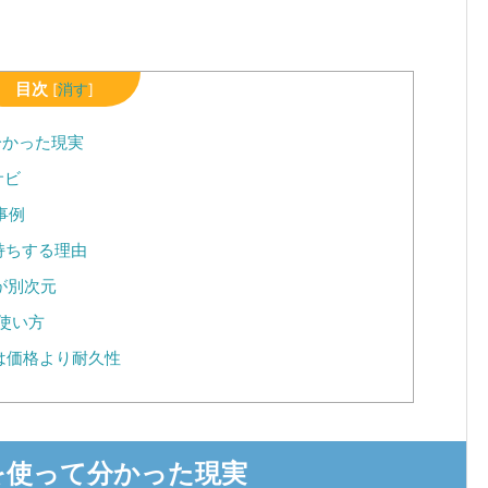
目次
[
消す
]
分かった現実
サビ
事例
持ちする理由
が別次元
使い方
は価格より耐久性
を使って分かった現実