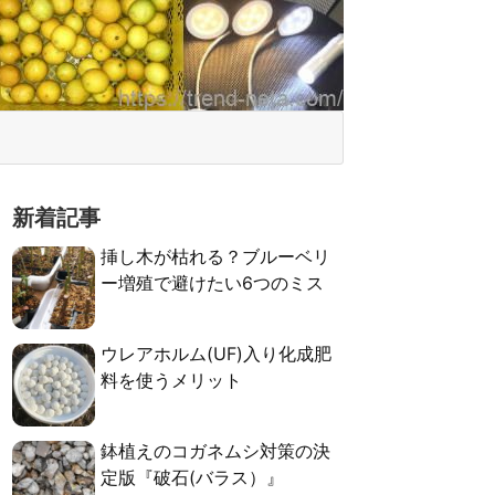
新着記事
挿し木が枯れる？ブルーベリ
ー増殖で避けたい6つのミス
ウレアホルム(UF)入り化成肥
料を使うメリット
鉢植えのコガネムシ対策の決
定版『破石(バラス）』