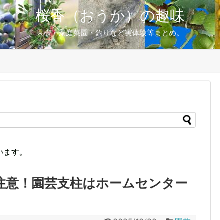
桜香（おうか）の趣味
果樹・家庭菜園・釣りなど実体験等まとめ。
います。
注意！園芸支柱はホームセンター