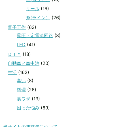
リール
(16)
糸(ライン）
(26)
電子工作
(63)
昇圧・定電流回路
(8)
LED
(41)
ＤＩＹ
(18)
自動車と車中泊
(20)
生活
(162)
臭い
(8)
料理
(26)
裏ワザ
(13)
困った悩み
(69)
当サイトの運営者について