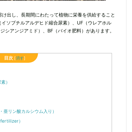
溶け出し、長期間にわたって植物に栄養を供給すること
（イソブチルアルデヒド縮合尿素）、UF（ウレアホル
（ジシアンジアミド）、BF（バイオ肥料）があります。
目次
[
消す
]
尿素）
・亜リン酸カルシウム入り）
rtilizer）