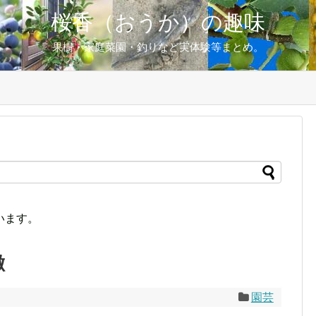
桜香（おうか）の趣味
果樹・家庭菜園・釣りなど実体験等まとめ。
います。
徴
園芸