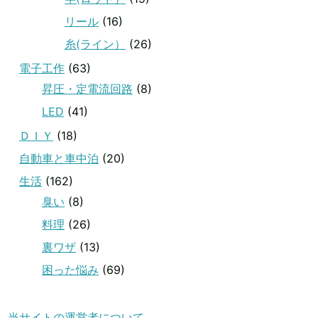
リール
(16)
糸(ライン）
(26)
電子工作
(63)
昇圧・定電流回路
(8)
LED
(41)
ＤＩＹ
(18)
自動車と車中泊
(20)
生活
(162)
臭い
(8)
料理
(26)
裏ワザ
(13)
困った悩み
(69)
当サイトの運営者について