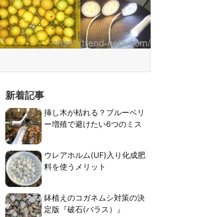
新着記事
挿し木が枯れる？ブルーベリ
ー増殖で避けたい6つのミス
ウレアホルム(UF)入り化成肥
料を使うメリット
鉢植えのコガネムシ対策の決
定版『破石(バラス）』