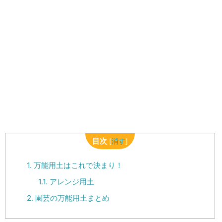
目次
[
消す
]
1.
万能用土はこれで決まり！
1.1.
アレンジ用土
2.
園芸の万能用土まとめ