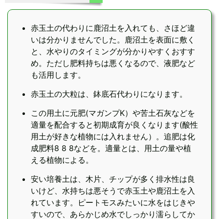
赤玉土の代わりに鹿沼土を入れても、さほど違
いは分かりませんでした。鹿沼土を表面に敷く
と、水やりのタイミングが分かりやすくおすす
め。ただし肥料持ちは悪くなるので、液肥など
も活用します。
赤玉土の大粒は、鉢底石代わりになります。
この用土に元肥(マガンプK）や苦土石灰などを
適量を配合すると初期成育が良くなります(酸性
用土が好きな植物には入れません）。追肥は化
成肥料8 8 8などを。適量とは、用土の量や植
える植物による。
安い培養土は、木片、チップが多く排水性は良
いけど、水持ちは悪そうで赤玉土や鹿沼土を入
れています。ピートモスみたいに水をはじきや
すいので、あらかじめ水でしっかり濡らしてか