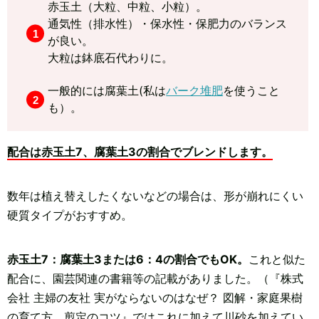
赤玉土（大粒、中粒、小粒）。
通気性（排水性）・保水性・保肥力のバランス
が良い。
大粒は鉢底石代わりに。
一般的には腐葉土(私は
バーク堆肥
を使うこと
も）。
配合は赤玉土7、腐葉土3の割合でブレンドします。
数年は植え替えしたくないなどの場合は、形が崩れにくい
硬質タイプがおすすめ。
赤玉土7：腐葉土3または6：4の割合でもOK。
これと似た
配合に、園芸関連の書籍等の記載がありました。（『株式
会社 主婦の友社 実がならないのはなぜ？ 図解・家庭果樹
の育て方、剪定のコツ』ではこれに加えて川砂を加えてい