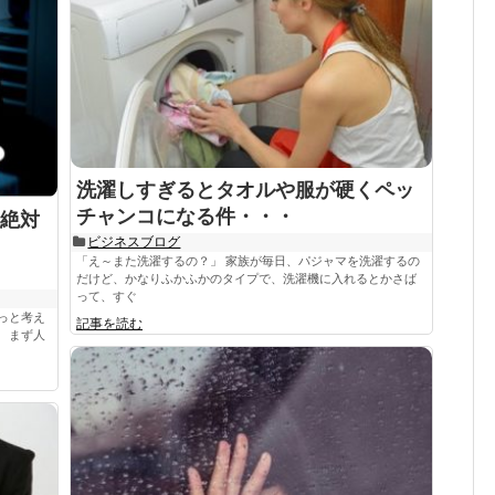
洗濯しすぎるとタオルや服が硬くペッ
チャンコになる件・・・
絶対
ビジネスブログ
「え～また洗濯するの？」 家族が毎日、パジャマを洗濯するの
だけど、かなりふかふかのタイプで、洗濯機に入れるとかさば
って、すぐ
っと考え
記事を読む
 まず人