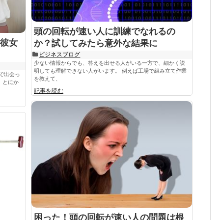
頭の回転が速い人に訓練でなれるの
彼女
か？試してみたら意外な結果に
ビジネスブログ
少ない情報からでも、答えを出せる人がいる一方で、細かく説
明しても理解できない人がいます。 例えば工場で組み立て作業
で出会っ
を教えて、
、とにか
記事を読む
困った！頭の回転が速い人の問題は根