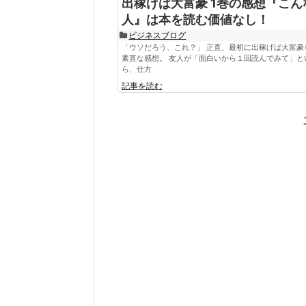
出稼げば大富豪 1巻の感想『こん
人』は本を読む価値なし！
ビジネスブログ
「ウソだろう、これ？」 正直、最初に出稼げば大富豪
素直な感想。 友人が「面白いから１回読んでみて」と
ら、仕方
記事を読む