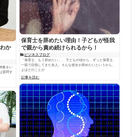
保育士を辞めたい理由！子どもが怪我
わか
で親から責め続けられるから！
ビジネスブログ
「保育士、もう辞めたい」。 子どもの頃から、ずっと保育士、
一筋で目指してきた友人。そんな彼女が辞めたいというから、
例集をい
よほどのことが
は質問す
記事を読む