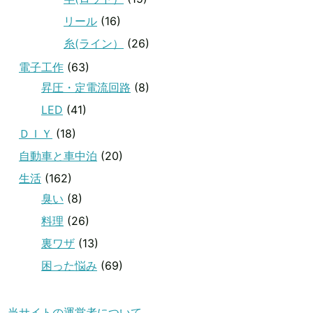
リール
(16)
糸(ライン）
(26)
電子工作
(63)
昇圧・定電流回路
(8)
LED
(41)
ＤＩＹ
(18)
自動車と車中泊
(20)
生活
(162)
臭い
(8)
料理
(26)
裏ワザ
(13)
困った悩み
(69)
当サイトの運営者について